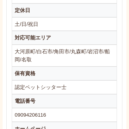
定休日
土/日/祝日
対応可能エリア
大河原町/白石市/角田市/丸森町/岩沼市/船
岡/名取
保有資格
認定ペットシッター士
電話番号
09094206116
ホームページ